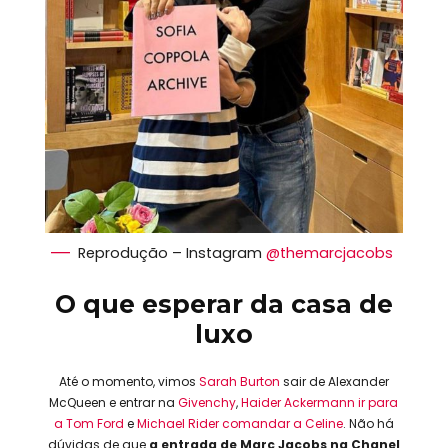
Reprodução – Instagram
@themarcjacobs
O que esperar da casa de
luxo
Até o momento, vimos
Sarah Burton
sair de Alexander
McQueen e entrar na
Givenchy
,
Haider Ackermann ir para
a Tom Ford
e
Michael Rider comandar a Celine
. Não há
dúvidas de que
a entrada de Marc Jacobs na Chanel