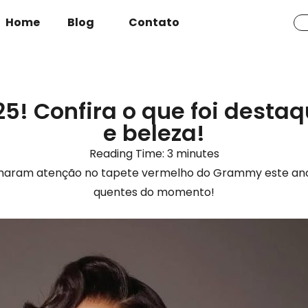
Home
Blog
Contato
! Confira o que foi dest
e beleza!
Reading Time:
3
minutes
maram atenção no tapete vermelho do Grammy este ano
quentes do momento!