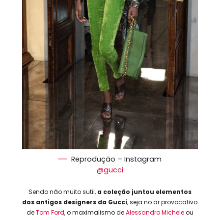
Reprodução – Instagram
@gucci
Sendo não muito sutil,
a coleção juntou elementos
dos antigos designers da Gucci
, seja no ar provocativo
de
Tom Ford
, o maximalismo de
Alessandro Michele
ou