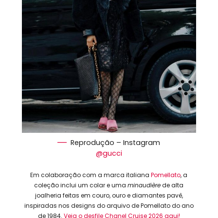
Reprodução – Instagram
@gucci
Em colaboração com a marca italiana
Pomellato
, a
coleção inclui um colar e uma
minaudière
de alta
joalheria feitas em couro, ouro e diamantes pavê,
inspiradas nos designs do arquivo de Pomellato do ano
de 1984.
Veja o desfile Chanel Cruise 2026 aqui!