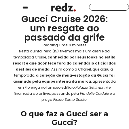
Gucci Cruise 2026:
um resgate ao
passado da grife
Reading Time:
3
minutes
Nesta quinta-feira (15), tivemos mais um desfile da
temporada Cruise,
conhecida por seus looks no estilo
resort e que acontece fora do calendário oficial dos
desfiles de moda
. Assim como a Chanel, que abriu a
temporada,
a coleção de meia-estação da Gucci foi
assinada pela equipe interna da marca
, apresentada
em Florença no famoso edifício
Palazzo Settimanni
e
finalizada ao ar livre, passando pela
Via delle Caldaie
e a
praça
Piazza Santo Spirito
.
O que faz a Gucci ser a
Gucci?