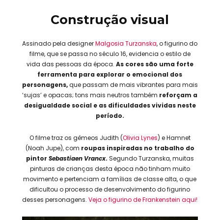
Construção visual
Assinado pela designer
Malgosia Turzanska
, o figurino do
filme, que se passa no século 16, evidencia o estilo de
vida das pessoas da época.
As cores são uma forte
ferramenta para explorar o emocional dos
personagens,
que passam de mais vibrantes para mais
‘sujas’ e opacas; tons mais neutros também
reforçam a
desigualdade social e as dificuldades vividas neste
período.
O filme traz os gêmeos Judith (
Olivia Lynes
) e Hamnet
(Noah Jupe), com
roupas inspiradas no trabalho do
pintor
Sebastiaen Vrancx
.
Segundo Turzanska, muitas
pinturas de crianças desta época não tinham muito
movimento e pertenciam a famílias de classe alta, o que
dificultou o processo de desenvolvimento do figurino
desses personagens.
Veja o figurino de Frankenstein aqui!