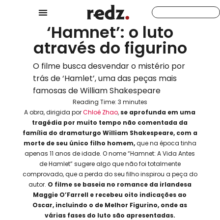
‘Hamnet’: o luto
através do figurino
O filme busca desvendar o mistério por
trás de ‘Hamlet’, uma das peças mais
famosas de William Shakespeare
Reading Time:
3
minutes
A obra, dirigida por
Chloé Zhao
,
se aprofunda em uma
tragédia por muito tempo não comentada da
família do dramaturgo William Shakespeare, com a
morte de seu único filho homem,
que na época tinha
apenas 11 anos de idade. O nome “Hamnet: A Vida Antes
de Hamlet” sugere algo que não foi totalmente
comprovado, que a perda do seu filho inspirou a peça do
autor.
O filme se baseia no romance da irlandesa
Maggie O’Farrell e recebeu oito indicações ao
Oscar, incluindo o de Melhor Figurino, onde as
várias fases do luto são apresentadas.