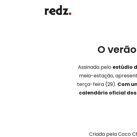
O verão
Assinada pelo
estúdio 
meia-estação, apresen
terça-feira (29).
Com u
calendário oficial do
Criada pela Coco Ch