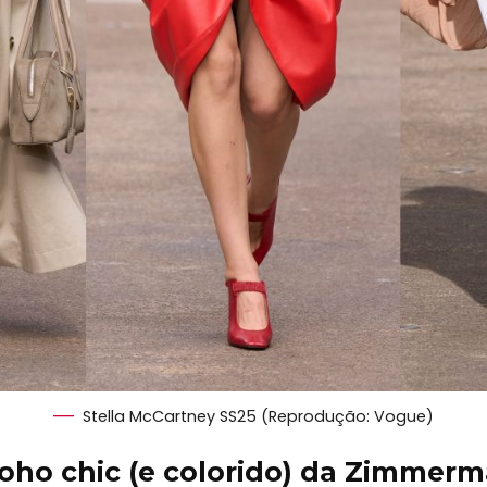
Stella McCartney SS25 (Reprodução: Vogue)
oho chic (e colorido) da Zimmer