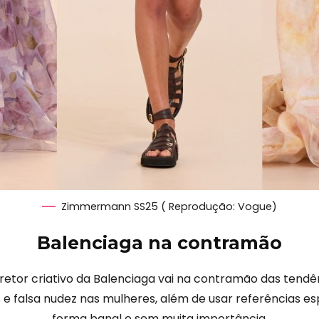
Zimmermann SS25 ( Reprodução: Vogue)
Balenciaga na contramão
etor criativo da Balenciaga vai na contramão das tendê
e falsa nudez nas mulheres, além de usar referências espo
forma banal e sem muita importância.