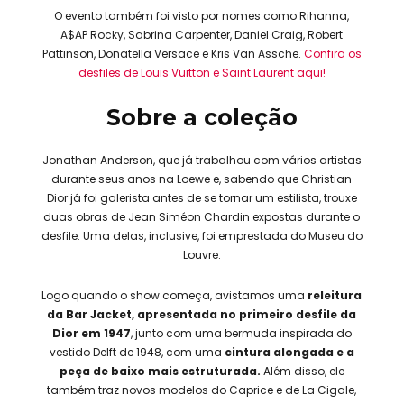
O evento também foi visto por nomes como Rihanna,
A$AP Rocky, Sabrina Carpenter, Daniel Craig, Robert
Pattinson, Donatella Versace e Kris Van Assche.
Confira os
desfiles de Louis Vuitton e Saint Laurent aqui!
Sobre a coleção
Jonathan Anderson, que já trabalhou com vários artistas
durante seus anos na Loewe e, sabendo que Christian
Dior já foi galerista antes de se tornar um estilista, trouxe
duas obras de Jean Siméon Chardin expostas durante o
desfile. Uma delas, inclusive, foi emprestada do Museu do
Louvre.
Logo quando o show começa, avistamos uma
releitura
da Bar Jacket, apresentada no primeiro desfile da
Dior em 1947
, junto com uma bermuda inspirada do
vestido Delft de 1948, com uma
cintura alongada e a
peça de baixo mais estruturada.
Além disso, ele
também traz novos modelos do Caprice e de La Cigale,