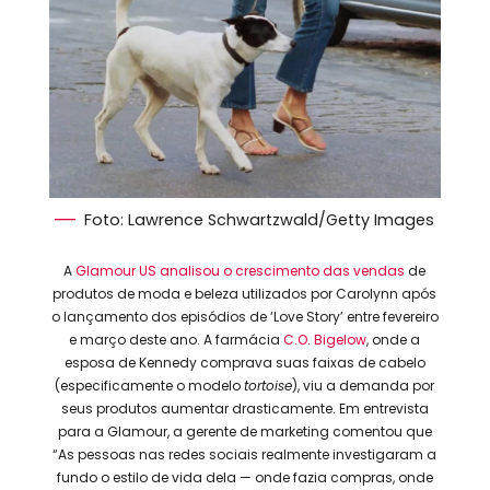
Foto: Lawrence Schwartzwald/Getty Images
A
Glamour US analisou o crescimento das vendas
de
produtos de moda e beleza utilizados por Carolynn após
o lançamento dos episódios de ‘Love Story’ entre fevereiro
e março deste ano. A farmácia
C.O. Bigelow
, onde a
esposa de Kennedy comprava suas faixas de cabelo
(especificamente o modelo
tortoise
), viu a demanda por
seus produtos aumentar drasticamente. Em entrevista
para a Glamour, a gerente de marketing comentou que
“As pessoas nas redes sociais realmente investigaram a
fundo o estilo de vida dela — onde fazia compras, onde