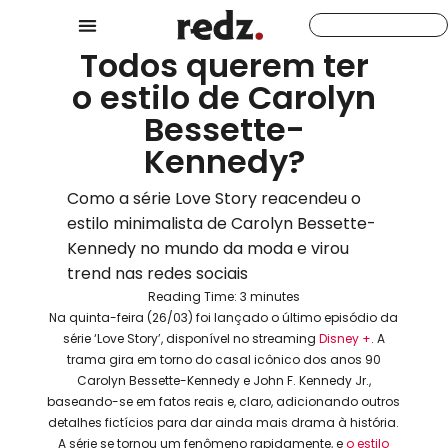
Todos querem ter
o estilo de Carolyn
Bessette-
Kennedy?
Como a série Love Story reacendeu o
estilo minimalista de Carolyn Bessette-
Kennedy no mundo da moda e virou
trend nas redes sociais
Reading Time:
3
minutes
Na quinta-feira (26/03) foi lançado o último episódio da
série ‘Love Story’, disponível no streaming
Disney +
. A
trama gira em torno do casal icônico dos anos 90
Carolyn Bessette-Kennedy e John F. Kennedy Jr.,
baseando-se em fatos reais e, claro, adicionando outros
detalhes fictícios para dar ainda mais drama à história.
A série se tornou um fenômeno rapidamente, e
o estilo