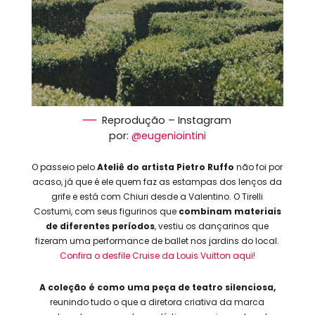
Reprodução – Instagram
por:
@eugeniointini
O passeio pelo
Ateliê do artista Pietro Ruffo
não foi por
acaso, já que é ele quem faz as estampas dos lenços da
grife e está com Chiuri desde a Valentino. O Tirelli
Costumi, com seus figurinos que
combinam materiais
de diferentes períodos
, vestiu os dançarinos que
fizeram uma performance de ballet nos jardins do local.
Confira o desfile Cruise da Louis Vuitton aqui!
A coleção é como uma peça de teatro silenciosa,
reunindo tudo o que a diretora criativa da marca