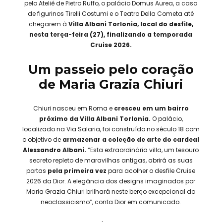
pelo Ateliê de Pietro Ruffo, o palácio Domus Aurea, a casa
de figurinos Tirelli Costumi e o Teatro Della Cometa até
chegarem à
Villa Albani Torlonia, local do desfile,
nesta terça-feira (27), finalizando a temporada
Cruise 2026.
Um passeio pelo coração
de Maria Grazia Chiuri
Chiuri nasceu em Roma e
cresceu em um bairro
próximo da Villa Albani Torlonia.
O palácio,
localizado na Via Salaria, foi construído no século 18 com
o objetivo de
armazenar a coleção de arte do cardeal
Alessandro Albani.
“Esta extraordinária villa, um tesouro
secreto repleto de maravilhas antigas, abrirá as suas
portas
pela primeira vez
para acolher o desfile Cruise
2026 da Dior. A elegância dos designs imaginados por
Maria Grazia Chiuri brilhará neste berço excepcional do
neoclassicismo”, conta Dior em comunicado.