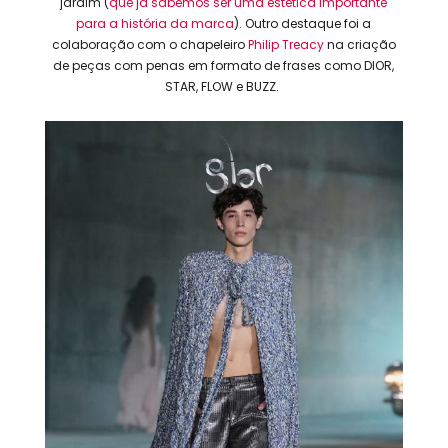
jardim (
que já sabemos ser uma estética importante
para a história da marca
). Outro destaque foi a
colaboração com o chapeleiro
Philip Treacy
na criação
de peças com penas em formato de frases como DIOR,
STAR, FLOW e BUZZ.