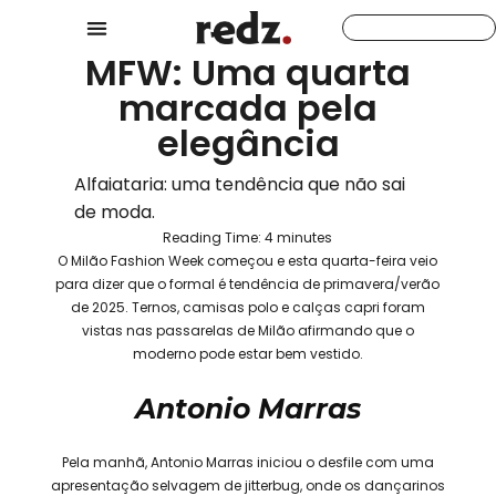
MFW: Uma quarta
marcada pela
elegância
Alfaiataria: uma tendência que não sai
de moda.
Reading Time:
4
minutes
O Milão Fashion Week começou e esta quarta-feira veio
para dizer que o formal é tendência de primavera/verão
de 2025. Ternos, camisas polo e calças capri foram
vistas nas passarelas de Milão afirmando que o
moderno pode estar bem vestido.
Antonio Marras
Pela manhã, Antonio Marras iniciou o desfile com uma
apresentação selvagem de jitterbug, onde os dançarinos