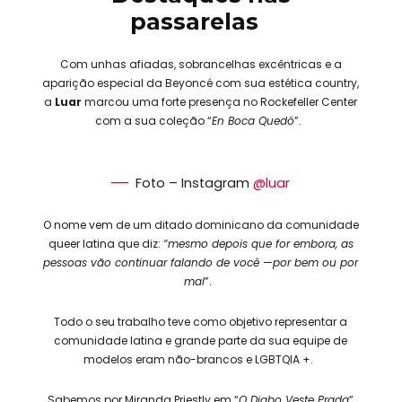
passarelas
Com unhas afiadas, sobrancelhas excêntricas e a
aparição especial da Beyoncé com sua estética country,
a
Luar
marcou uma forte presença no Rockefeller Center
com a sua coleção “
En Boca Quedó
”.
Foto – Instagram
@luar
O nome vem de um ditado dominicano da comunidade
queer latina que diz:
“mesmo depois que for embora, as
pessoas vão continuar falando de você —por bem ou por
mal
”.
Todo o seu trabalho teve como objetivo representar a
comunidade latina e grande parte da sua equipe de
modelos eram não-brancos e LGBTQIA +.
Sabemos por Miranda Priestly em “
O Diabo Veste Prada
”