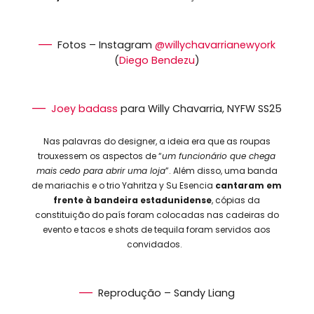
Fotos – Instagram
@willychavarrianewyork
(
Diego Bendezu
)
Joey badass
para Willy Chavarria, NYFW SS25
Nas palavras do designer, a ideia era que as roupas
trouxessem os aspectos de “
um funcionário que chega
mais cedo para abrir uma loja
”. Além disso, uma banda
de mariachis e o trio Yahritza y Su Esencia
cantaram em
frente à bandeira estadunidense
, cópias da
constituição do país foram colocadas nas cadeiras do
evento e tacos e shots de tequila foram servidos aos
convidados.
Reprodução – Sandy Liang