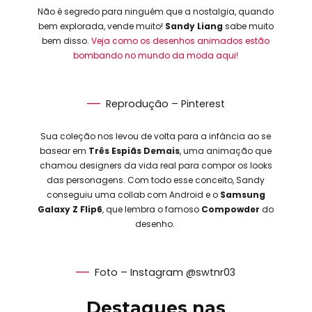
Não é segredo para ninguém que a nostalgia, quando
bem explorada, vende muito!
Sandy Liang
sabe muito
bem disso.
Veja como os desenhos animados estão
bombando no mundo da moda aqui!
Reprodução – Pinterest
Sua coleção nos levou de volta para a infância ao se
basear em
Três Espiãs Demais
, uma animação que
chamou designers da vida real para compor os looks
das personagens. Com todo esse conceito, Sandy
conseguiu uma collab com Android e o
Samsung
Galaxy Z Flip6
, que lembra o famoso
Compowder
do
desenho.
Foto – Instagram @swtnr03
Destaques nas