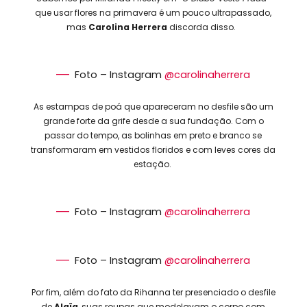
que usar flores na primavera é um pouco ultrapassado,
mas
Carolina Herrera
discorda disso.
Foto – Instagram
@carolinaherrera
As estampas de poá que apareceram no desfile são um
grande forte da grife desde a sua fundação. Com o
passar do tempo, as bolinhas em preto e branco se
transformaram em vestidos floridos e com leves cores da
estação.
Foto – Instagram
@carolinaherrera
Foto – Instagram
@carolinaherrera
Por fim, além do fato da Rihanna ter presenciado o desfile
de
Alaïa
, suas roupas que modelavam o corpo com