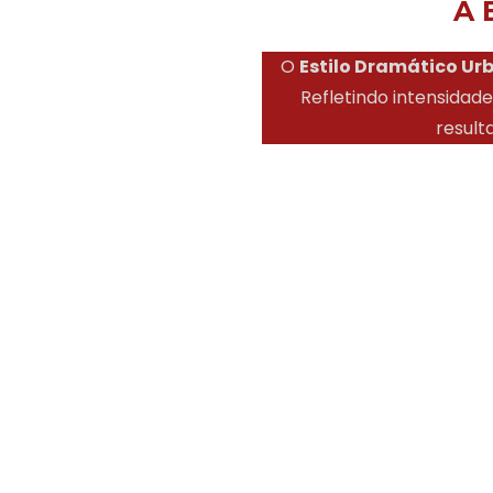
A 
O
Estilo Dramático Ur
Refletindo intensidad
result