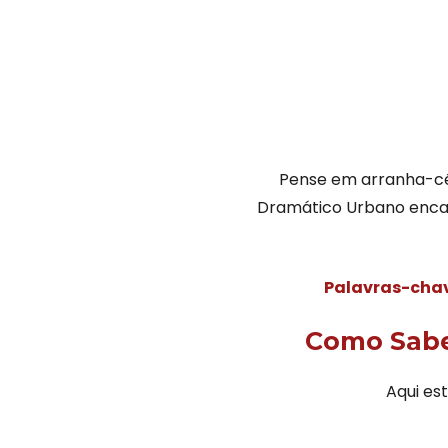
Pense em arranha-céu
Dramático Urbano encap
Palavras-cha
Como Saber
Aqui es