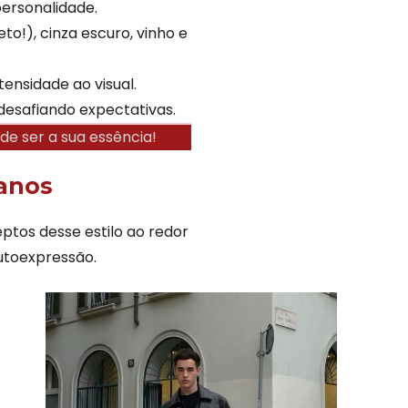
ersonalidade.
to!), cinza escuro, vinho e
ensidade ao visual.
esafiando expectativas.
de ser a sua essência!
banos
ptos desse estilo ao redor
utoexpressão.