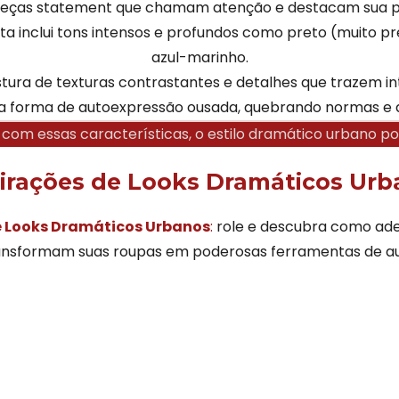
eças statement que chamam atenção e destacam sua p
ta inclui tons intensos e profundos como preto (muito pre
azul-marinho.
tura de texturas contrastantes e detalhes que trazem int
a forma de autoexpressão ousada, quebrando normas e d
u com essas características, o estilo dramático urbano po
irações de Looks Dramáticos Ur
de Looks Dramáticos Urbanos
:
role e descubra como ade
nsformam suas roupas em poderosas ferramentas de a