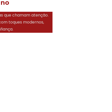
ano
ças que chamam atenção.
s com toques modernos,
fiança.