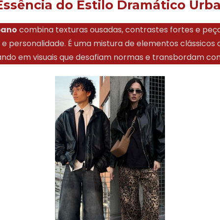
Essência do Estilo Dramático Urb
bano
combina texturas ousadas, contrastes fortes e pe
e e personalidade. É uma mistura de elementos clássico
ando em visuais que desafiam normas e transbordam con