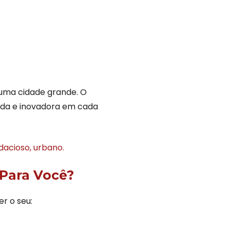
 uma cidade grande. O
ida e inovadora em cada
udacioso, urbano.
 Para Você?
r o seu: