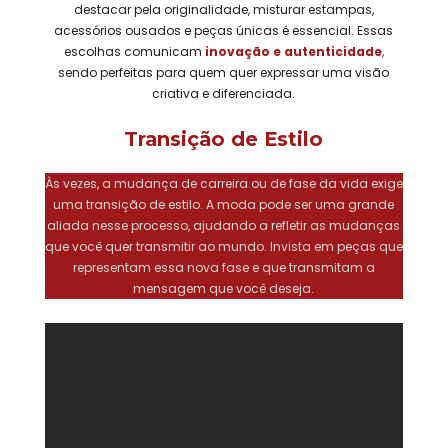
destacar pela originalidade, misturar estampas,
acessórios ousados e peças únicas é essencial. Essas
escolhas comunicam
inovação e autenticidade
,
sendo perfeitas para quem quer expressar uma visão
criativa e diferenciada.
Transição de Estilo
Às vezes, a mudança de carreira ou de fase da vida exige
uma transição de estilo. A moda pode ser uma grande
aliada nesse processo, ajudando a refletir as mudanças
que você quer transmitir ao mundo. Invista em peças que
representam essa nova fase e que transmitam a
mensagem que você deseja.